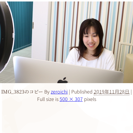
By
zeroichi
|
Published
2019年11月28日
|
IMG_3823のコピー
Full size is
500 × 307
pixels