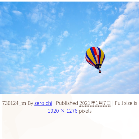
By
zeroichi
|
Published
2021年1月7日
|
Full size is
730124_m
1920 × 1276
pixels