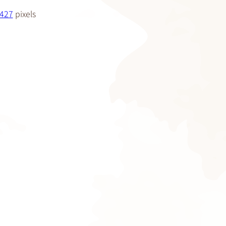
427
pixels