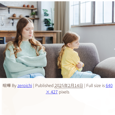
By
zeroichi
|
Published
2025年2月14日
|
Full size is
640
喧嘩
× 427
pixels