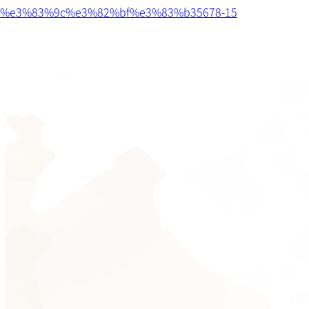
%e3%83%9c%e3%82%bf%e3%83%b35678-15