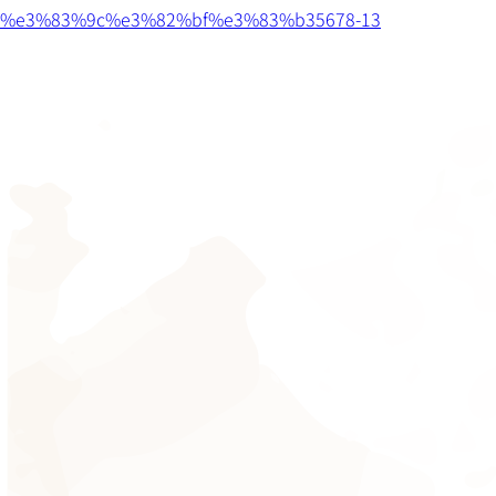
%e3%83%9c%e3%82%bf%e3%83%b35678-13